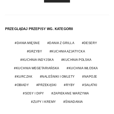
PRZEGLĄDAJ PRZEPISY WG. KATEGORII
DANIA MIĘSNE
DANIA Z GRILLA
DESERY
GRZYBY
KUCHNIA AZJATYCKA
KUCHNIA INDYJSKA
KUCHNIA POLSKA
KUCHNIA WEGETARIAŃSKA
KUCHNIA WŁOSKA
KURCZAK
NALEŚNIKI I OMLETY
NAPOJE
OBIADY
PRZEKĄSKI
RYBY
SAŁATKI
SOSY I DIPY
ZAPIEKANE WARZYWA
ZUPY I KREMY
ŚNIADANIA