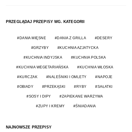
PRZEGLĄDAJ PRZEPISY WG. KATEGORII
DANIA MIĘSNE
DANIA Z GRILLA
DESERY
GRZYBY
KUCHNIA AZJATYCKA
KUCHNIA INDYJSKA
KUCHNIA POLSKA
KUCHNIA WEGETARIAŃSKA
KUCHNIA WŁOSKA
KURCZAK
NALEŚNIKI I OMLETY
NAPOJE
OBIADY
PRZEKĄSKI
RYBY
SAŁATKI
SOSY I DIPY
ZAPIEKANE WARZYWA
ZUPY I KREMY
ŚNIADANIA
NAJNOWSZE PRZEPISY