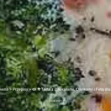
łówna
>
Przepisy
>
🥧 🥦Tarta z Brokułami, Oliwkami i Fetą d
PRZEPISY