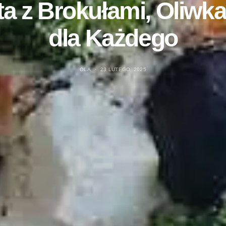
ta z Brokułami, Oliwka
dla Każdego
OLA
23 LUTEGO, 2025