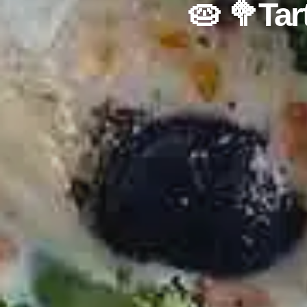
🥧 🥦Tar