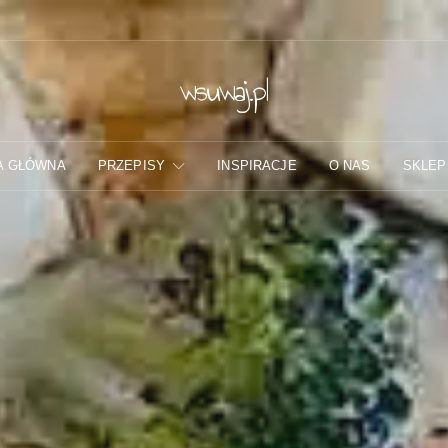
wsuwaj.pl
A GŁÓWNA
PRZEPISY
INSPIRACJE
O NAS
SKLEP