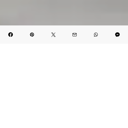
Kluski śląskie to delikatne, miękkie kulki z ciasta
ziemniaczanego z charakterystycznym wgłębieniem na
środku, które są jednym z najbardziej cenionych i
lubianych dań kuchni polskiej.
Aby je przygotować potrzebujesz jedynie ugotowanych i
przeciśniętych przez praskę ziemniaków, mąkę
ziemniaczaną, sól i pieprz oraz jajko (opcjonalnie).