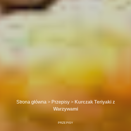
Strona główna
>
Przepisy
>
Kurczak Teriyaki z
Warzywami
PRZEPISY