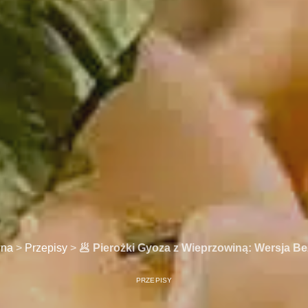
wna
>
Przepisy
>
🥟 Pierożki Gyoza z Wieprzowiną: Wersja B
PRZEPISY