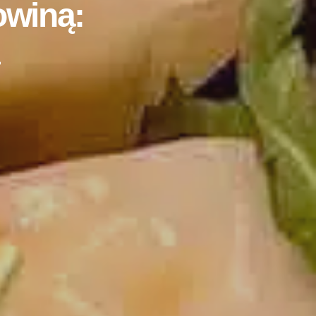
owiną: