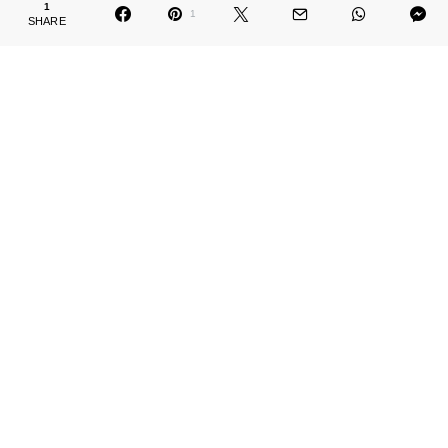
1
1
SHARE
Lubisz kalafior i masz ochotę na zrobienie smacznego
dania, które zajmie ci zaledwie kilka minut?
Idealnie.
Przygotowaliśmy dwa niezwykle proste pomysły na
sałatki z kalafiorem, które pokochasz.
Do wykonania tego dania wykorzystaliśmy
ekologiczne jajka z farmy 🥚🥚 👉
Good Farm w
Wilkowie nad Wisłą
.